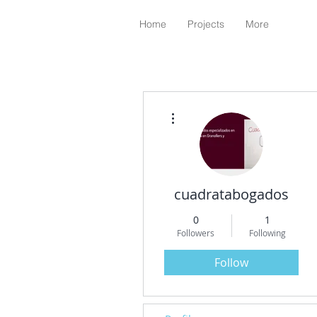
Home
Projects
More
More actions
cuadratabogados
0
1
Followers
Following
Follow